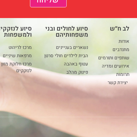
שליחה
לב ח״ש
סיוע לחולים ובני
סיוע לנזקקי
משפחותיהם
ולמשפחות
אודות
נשארים בעניינים
מרכז לריהוט
מתנדבים
הבית לילדים חולי סרטן
מרפאות שיניים
שותפים ותורמים
עטוף באהבה
מרכז חלוקת מזון
אירועים ומדיה
לנזקקים
פינוק מהלב
תרומות
יצירת קשר