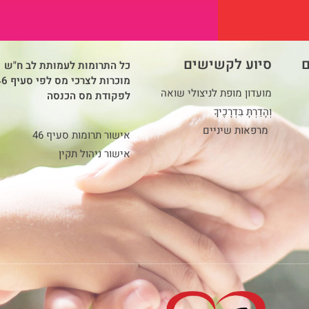
ם
סיוע לקשישים
כל התרומות לעמותת לב ח"ש
מוכרות לצרכי מס ל
מועדון מופת לניצולי שואה
לפקודת מס הכנסה
וְהָדַרְתָּ בִּדְרָכֶיךָ
מרפאות שיניים
אישור תרומות סעיף 46
אישור ניהול תקין