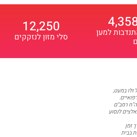
4,35
12,250
נדבות למען
סלי מזון לנזקקים
 ולו במעט,
פואיים.
ה"ח רמב"ם
נאלצים לנסוע
 זמן
ת בבית