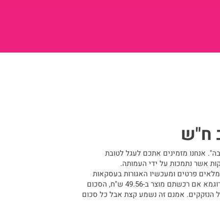
 ח"ש
ה". אנחנו מזמינים אתכם לעגל לטובת
ות אשר נתמכות על ידי העמותה.
ממלאים פרטים ומעכשיו האגורות בעסקאות
האשראי שלכם יעברו כתרומה לעמותה. לדוגמא אם רכשתם מוצר ב-49.56 ש"ח, הסכום
קרוב ו-44 אג' יעברו אל הנזקקים. אמנם זה נשמע קצת אבל כל סכום