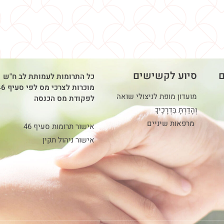
ם
סיוע לקשישים
כל התרומות לעמותת לב ח"ש
מוכרות לצרכי מס ל
מועדון מופת לניצולי שואה
לפקודת מס הכנסה
וְהָדַרְתָּ בִּדְרָכֶיךָ
מרפאות שיניים
אישור תרומות סעיף 46
אישור ניהול תקין